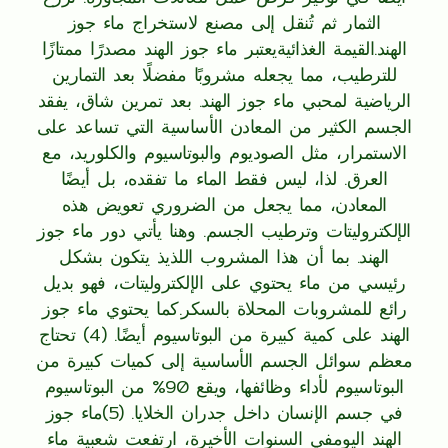
الثمار ثم تُنقل إلى مصنع لاستخراج ماء جوز
الهند.القيمة الغذائيةيعتبر ماء جوز الهند مصدرًا ممتازًا
للترطيب، مما يجعله مشروبًا مفضلًا بعد التمارين
الرياضية لمحبي ماء جوز الهند. بعد تمرين شاق، يفقد
الجسم الكثير من المعادن الأساسية التي تساعد على
الاستمرار، مثل الصوديوم والبوتاسيوم والكلوريد، مع
العرق. لذا، ليس فقط الماء ما تفقده، بل أيضًا
المعادن، مما يجعل من الضروري تعويض هذه
الإلكتروليتات وترطيب الجسم. وهنا يأتي دور ماء جوز
الهند. بما أن هذا المشروب اللذيذ يتكون بشكل
رئيسي من ماء يحتوي على الإلكتروليتات، فهو بديل
رائع للمشروبات المحلاة بالسكر.كما يحتوي ماء جوز
الهند على كمية كبيرة من البوتاسيوم أيضًا. (4) تحتاج
معظم سوائل الجسم الأساسية إلى كميات كبيرة من
البوتاسيوم لأداء وظائفها، ويقع 90% من البوتاسيوم
في جسم الإنسان داخل جدران الخلايا. (5)ماء جوز
الهند اليومفي السنوات الأخيرة، ارتفعت شعبية ماء