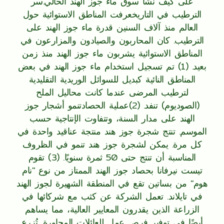
على كيف نشأ سوق ماء جوز الهند الحالي.سر
الترطيب في التاريخعرفت المناطق الاستوائية حول
العالم منذ آلاف السنين قدرة ماء جوز الهند على
الترطيب. كان المحاربون والصيادون والمزارعون في
المناطق الاستوائية يشربون ماء جوز الهند منذ زمن
بعيد. (1) تم تسجيل استخدام ماء جوز الهند في بعض
المناطق النائية كبديل للسوائل الوريدية التقليدية
لترطيب المرضى عندما كانت محاليل الملح
(الصوديوم) تنفد. (2)عملية الحصادتنمو أشجار جوز
الهند على مدار السنة، وتتفاوت الإنتاجية حسب
الموسم. تنتج شجرة جوز هند منتجة عناقيد واحدة في
كل مرة. يمكن لشجرة جوز هند تنمو في الظروف
المناسبة أن تنتج حتى 50 ثمرة سنويًا. (3) تقوم
تيست نيرفانا بحصاد جوز الهند الممتاز من نوع "نام
هوم" من بساتين تقع في المنطقة الشهيرة لجوز الهند
في تايلاند. تعمل الشركة عن كثب مع شركائها في
الزراعة الذين يقدرون المعايير العالية، مما يساهم
أيضًا في توفير فرص عمل للعائلات المجاورة. تُزرع