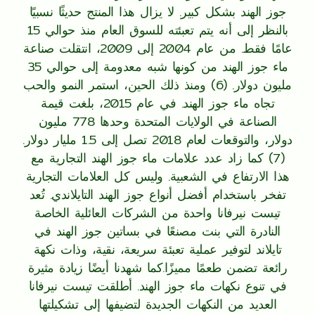
جوز الهند بشكل كبير. لا يزال هذا المنتج حديثًا نسبيًا
بالنظر إلى أنه يتم تعبئته للسوق العام منذ حوالي 15
عامًا فقط. من عام 2004 إلى 2009، انتقلت صناعة
ماء جوز الهند من كونها شبه معدومة إلى حوالي 35
مليون دولار. (6) ومنذ ذلك الحين، استمر النمو والحب
تجاه ماء جوز الهند. في عام 2015، بلغت قيمة
الصناعة في الولايات المتحدة وحدها 778 مليون
دولار، والتوقعات لعام 2018 تصل إلى 1.5 مليار دولار.
(7) كما زاد عدد علامات ماء جوز الهند التجارية مع
هذا الارتفاع في الشعبية. وليس كل العلامات التجارية
تفخر باستخدام أفضل أنواع جوز الهند التايلاندي. تُعد
تيست نيرفانا واحدة من الشركات العائلية الخاصة
النادرة التي بنت مصنعًا في بساتين جوز الهند في
تايلاند لتوفير عملية تعبئة سريعة، نقية، وذات نكهة
رائعة تضمن طعمًا مميزًا.كما شهدنا أيضًا زيادة مثيرة
في تنوع نكهات ماء جوز الهند. أطلقت تيست نيرفانا
العديد من النكهات الجديدة لتضيفها إلى تشكيلتها