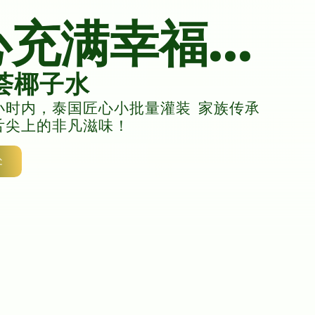
充满幸福...
荟椰子水
小时内，泰国匠心小批量灌装 家族传承
舌尖上的非凡滋味！
处