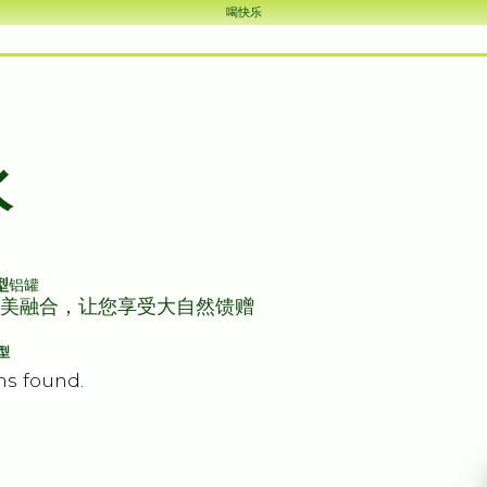
喝快乐
水
型
铝罐
美融合，让您享受大自然馈赠
型
ms found.