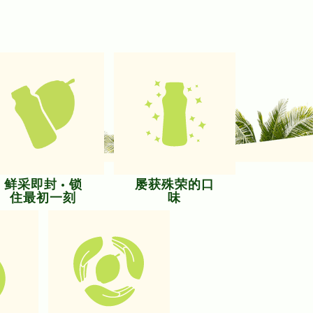
鲜采即封 · 锁
屡获殊荣的口
住最初一刻
味