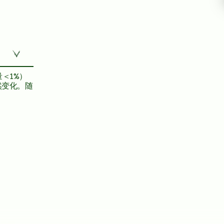
＜1%）
然变化。随