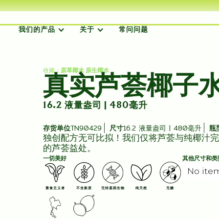
我们的产品
关于
常问问题
收藏：
原萃椰水 原生椰水
真实芦荟椰子
16.2 液量盎司 | 480毫升
存货单位
TN90429
尺寸
16.2 液量盎司 | 480毫升
瓶
独创配方无可比拟！我们仅将芦荟与纯椰汁完
的芦荟益处。
一切美好
其他尺寸和类
No ite
素食主义者
不含麸质
无转基因生物
纯天然
无糖