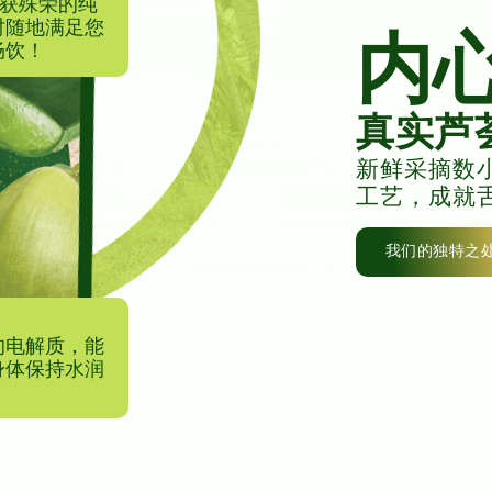
屡获殊荣的纯
时随地满足您
内心
畅饮！
真实芦
新鲜采摘数
工艺，成就
我们的独特之
的电解质，能
身体保持水润