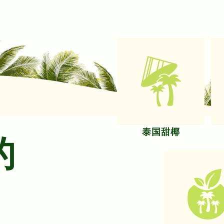
泰国甜椰
的