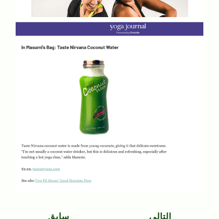
التالي
سابق