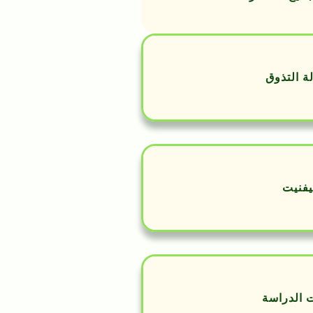
ة التذوق
يفنيت
 الدراسة