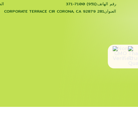
رقم الهاتف:
(951) 371-7100
الظ
العنوان
281 CORPORATE TERRACE CIR CORONA, CA 92879