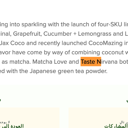
س
 تالٍ
لا يوج
 المشاركات
العودة إلى 