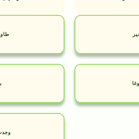
ير
طاول
غا
ب
وجدت