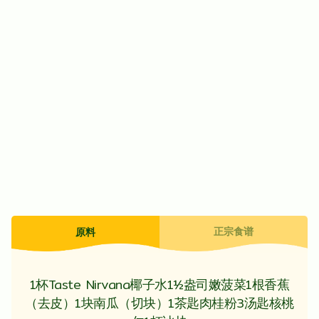
正宗食谱
原料
1杯Taste Nirvana椰子水1½盎司嫩菠菜1根香蕉
（去皮）1块南瓜（切块）1茶匙肉桂粉3汤匙核桃