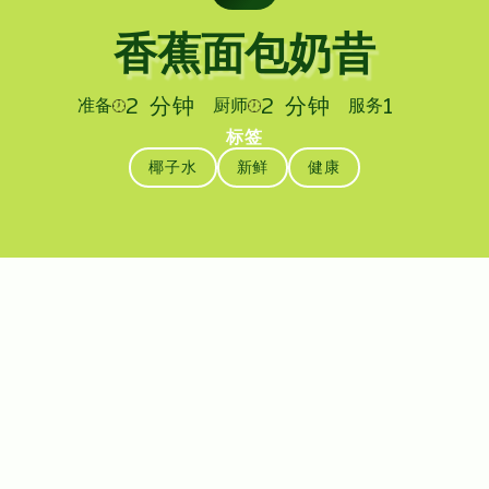
香蕉面包奶昔
2 分钟
2 分钟
1
准备
厨师
服务
标签
椰子水
新鲜
健康