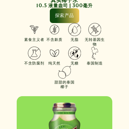
真实椰子水
10.5 液量盎司 | 300毫升
探索产品
素食主义者
不含麸质
无脂
无转基因生
物
不含防腐剂
纯天然
无糖
泰国制造
甜甜的泰国
椰子